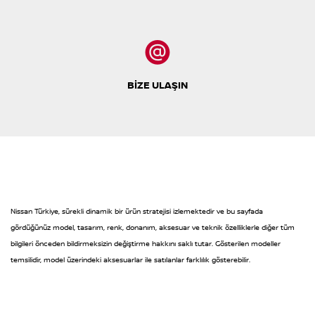
BİZE ULAŞIN
Nissan Türkiye, sürekli dinamik bir ürün stratejisi izlemektedir ve bu sayfada
gördüğünüz model, tasarım, renk, donanım, aksesuar ve teknik özelliklerle diğer tüm
bilgileri önceden bildirmeksizin değiştirme hakkını saklı tutar. Gösterilen modeller
temsilidir, model üzerindeki aksesuarlar ile satılanlar farklılık gösterebilir.