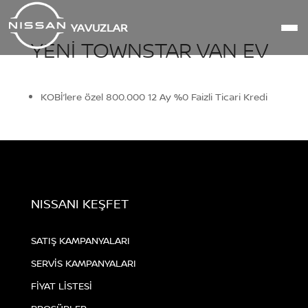
YAVUZLAR
YENI TOWNSTAR VAN EV
KOBİ’lere özel 800.000 12 Ay %0 Faizli Ticari Kredi
NISSANI KEŞFET
SATIŞ KAMPANYALARI
SERVİS KAMPANYALARI
FİYAT LİSTESİ