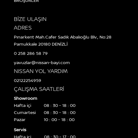
BROŞÜRLER
BİZE ULAŞIN
ADRES
Pınarkent Mah.Cafer Sadık Abalıoğlu Blv., No:28
Pamukkale 20180 DENİZLİ
0 258 286 58 79
yavuzlar@nissan-bayi.com
NISSAN YOL YARDIM
02122254959
ÇALIŞMA SAATLERİ
Showroom
Hafta içi
08 : 30 - 18 : 00
Cumartesi
08 : 30 - 18 : 00
Pazar
10 : 00 - 18 : 00
Servis
Hafta içi
08 : 30 - 17 : 00